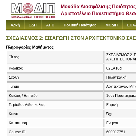
Μονάδα Διασφάλισης Ποιότητας
Αριστοτέλειο Πανεπιστήμιο Θε
Αρχή
ΣΔΠ
ΑΠΘ
Πολιτική Ποιότητας
ΜΟΔΙΠ
ΕΘΑ
ΣΧΕΔΙΑΣΜΟΣ 2: ΕΙΣΑΓΩΓΗ ΣΤΟΝ ΑΡΧΙΤΕΚΤΟΝΙΚΟ ΣΧΕ
Πληροφορίες Μαθήματος
ΣΧΕΔΙΑΣΜΟΣ 2: 
Τίτλος
ARCHITECTURAL
Κωδικός
02EA10d
Σχολή
Πολυτεχνική
Τμήμα
Αρχιτεκτόνων Μη
Κύκλος / Επίπεδο
1ος / Προπτυχιακ
Περίοδος Διδασκαλίας
Εαρινή
Κοινό
Όχι
Κατάσταση
Ενεργό
Course ID
600017751