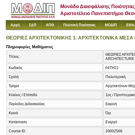
Μονάδα Διασφάλισης Ποιότητας
Αριστοτέλειο Πανεπιστήμιο Θε
Αρχή
ΣΔΠ
ΑΠΘ
Πολιτική Ποιότητας
ΜΟΔΙΠ
ΕΘΑ
ΘΕΩΡΙΕΣ ΑΡΧΙΤΕΚΤΟΝΙΚΗΣ 1: ΑΡΧΙΤΕΚΤΟΝΙΚΑ ΜΕΣΑ
Πληροφορίες Μαθήματος
ΘΕΩΡΙΕΣ ΑΡΧΙΤΕ
Τίτλος
ARCHITECTURE 
Κωδικός
04TH21
Σχολή
Πολυτεχνική
Τμήμα
Αρχιτεκτόνων Μη
Κύκλος / Επίπεδο
1ος / Προπτυχιακ
Περίοδος Διδασκαλίας
Εαρινή
Κοινό
Όχι
Κατάσταση
Ενεργό
Course ID
20002568