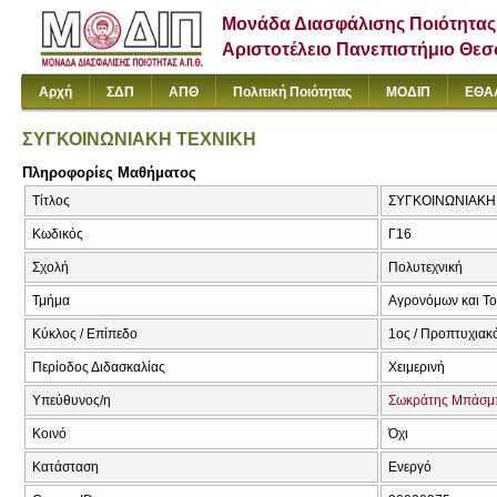
Μονάδα Διασφάλισης Ποιότητας
Αριστοτέλειο Πανεπιστήμιο Θε
Αρχή
ΣΔΠ
ΑΠΘ
Πολιτική Ποιότητας
ΜΟΔΙΠ
ΕΘΑ
ΣΥΓΚΟΙΝΩΝΙΑΚΗ ΤΕΧΝΙΚΗ
Πληροφορίες Μαθήματος
Τίτλος
ΣΥΓΚΟΙΝΩΝΙΑΚΗ
Κωδικός
Γ16
Σχολή
Πολυτεχνική
Τμήμα
Αγρονόμων και Τ
Κύκλος / Επίπεδο
1ος / Προπτυχιακ
Περίοδος Διδασκαλίας
Χειμερινή
Υπεύθυνος/η
Σωκράτης Μπάσμ
Κοινό
Όχι
Κατάσταση
Ενεργό