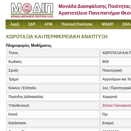
Μονάδα Διασφάλισης Ποιότητας
Αριστοτέλειο Πανεπιστήμιο Θε
Αρχή
ΣΔΠ
ΑΠΘ
Πολιτική Ποιότητας
ΜΟΔΙΠ
ΕΘΑ
ΧΩΡΟΤΑΞΙΑ ΚΑΙ ΠΕΡΙΦΕΡΕΙΑΚΗ ΑΝΑΠΤΥΞΗ
Πληροφορίες Μαθήματος
Τίτλος
ΧΩΡΟΤΑΞΙΑ ΚΑΙ 
Κωδικός
Β09
Σχολή
Πολυτεχνική
Τμήμα
Αγρονόμων και Τ
Κύκλος / Επίπεδο
1ος / Προπτυχιακ
Περίοδος Διδασκαλίας
Χειμερινή
Υπεύθυνος/η
Στέλλα Γιαννακοπ
Κοινό
Όχι
Κατάσταση
Ενεργό