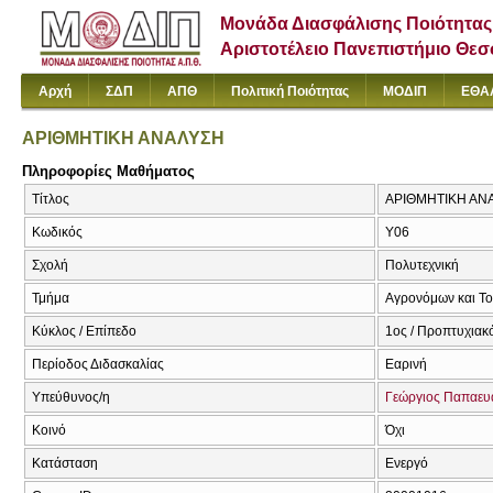
Μονάδα Διασφάλισης Ποιότητας
Αριστοτέλειο Πανεπιστήμιο Θε
Αρχή
ΣΔΠ
ΑΠΘ
Πολιτική Ποιότητας
ΜΟΔΙΠ
ΕΘΑ
ΑΡΙΘΜΗΤΙΚΗ ΑΝΑΛΥΣΗ
Πληροφορίες Μαθήματος
Τίτλος
ΑΡΙΘΜΗΤΙΚΗ ΑΝΑ
Κωδικός
Υ06
Σχολή
Πολυτεχνική
Τμήμα
Αγρονόμων και Τ
Κύκλος / Επίπεδο
1ος / Προπτυχιακ
Περίοδος Διδασκαλίας
Εαρινή
Υπεύθυνος/η
Γεώργιος Παπαευ
Κοινό
Όχι
Κατάσταση
Ενεργό