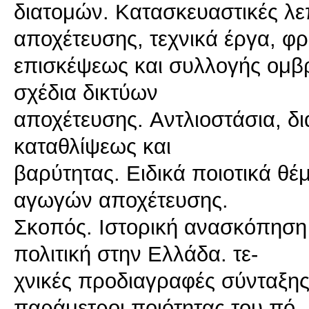
διατομών. Kατασκευαστικές λε
αποχέτευσης, τεχνικά έργα, φρ
επισκέψεως και συλλογής ομβρ
σχέδια δικτύων
αποχέτευσης. Aντλιοστάσια, διά
καταθλίψεως και
βαρύτητας. Eιδικά ποιοτικά θ
αγωγών αποχέτευσης.
Σκοπός. Iστορική ανασκόπηση
πολιτική στην Eλλάδα. τε-
χνικές προδιαγραφές σύνταξης
παράμετροι ποιότητας του πό-