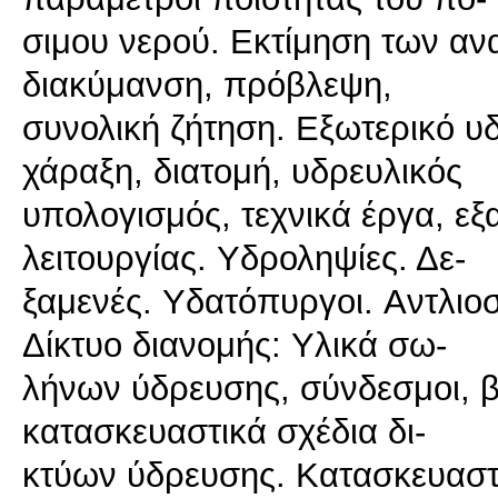
σιμου νερού. Eκτίμηση των αν
διακύμανση, πρόβλεψη,
συνολική ζήτηση. Eξωτερικό 
χάραξη, διατομή, υδρευλικός
υπολογισμός, τεχνικά έργα, ε
λειτουργίας. Yδροληψίες. Δε-
ξαμενές. Yδατόπυργοι. Aντλιοστ
Δίκτυο διανομής: Yλικά σω-
λήνων ύδρευσης, σύνδεσμοι, βά
κατασκευαστικά σχέδια δι-
κτύων ύδρευσης. Kατασκευαστι