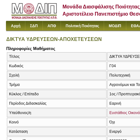
Μονάδα Διασφάλισης Ποιότητας
Αριστοτέλειο Πανεπιστήμιο Θε
Αρχή
ΣΔΠ
ΑΠΘ
Πολιτική Ποιότητας
ΜΟΔΙΠ
ΕΘΑ
ΔΙΚΤΥΑ ΥΔΡΕΥΣΕΩΝ-ΑΠΟΧΕΤΕΥΣΕΩΝ
Πληροφορίες Μαθήματος
Τίτλος
ΔΙΚΤΥΑ ΥΔΡΕΥΣ
Κωδικός
Γ04
Σχολή
Πολυτεχνική
Τμήμα
Αγρονόμων και Τ
Κύκλος / Επίπεδο
1ος / Προπτυχιακ
Περίοδος Διδασκαλίας
Εαρινή
Υπεύθυνος/η
Ευστάθιος Οικον
Κοινό
Όχι
Κατάσταση
Ενεργό