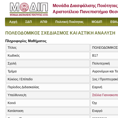
Μονάδα Διασφάλισης Ποιότητας
Αριστοτέλειο Πανεπιστήμιο Θε
Αρχή
ΣΔΠ
ΑΠΘ
Πολιτική Ποιότητας
ΜΟΔΙΠ
ΕΘΑ
ΠΟΛΕΟΔΟΜΙΚΟΣ ΣΧΕΔΙΑΣΜΟΣ ΚΑΙ ΑΣΤΙΚΗ ΑΝΑΛΥΣΗ
Πληροφορίες Μαθήματος
Τίτλος
ΠΟΛΕΟΔΟΜΙΚΟΣ Σ
Κωδικός
Β17
Σχολή
Πολυτεχνική
Τμήμα
Αγρονόμων και Τ
Κύκλος / Επίπεδο
1ος / Προπτυχιακ
Περίοδος Διδασκαλίας
Εαρινή
Υπεύθυνος/η
Στέλλα Γιαννακοπ
Κοινό
Όχι
Κατάσταση
Ενεργό