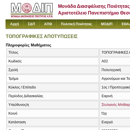
Μονάδα Διασφάλισης Ποιότητας
Αριστοτέλειο Πανεπιστήμιο Θε
Αρχή
ΣΔΠ
ΑΠΘ
Πολιτική Ποιότητας
ΜΟΔΙΠ
ΕΘΑ
ΤΟΠΟΓΡΑΦΙΚΕΣ ΑΠΟΤΥΠΩΣΕΙΣ
Πληροφορίες Μαθήματος
Τίτλος
ΤΟΠΟΓΡΑΦΙΚΕΣ 
Κωδικός
Α02
Σχολή
Πολυτεχνική
Τμήμα
Αγρονόμων και Τ
Κύκλος / Επίπεδο
1ος / Προπτυχιακ
Περίοδος Διδασκαλίας
Εαρινή
Υπεύθυνος/η
Στυλιανός Μπίθα
Κοινό
Όχι
Κατάσταση
Ενεργό