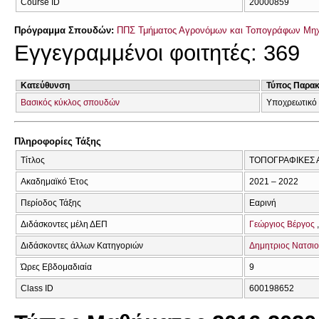
Course ID
20000859
Πρόγραμμα Σπουδών:
ΠΠΣ Τμήματος Αγρονόμων και Τοπογράφων Μηχ
Εγγεγραμμένοι φοιτητές: 369
Κατεύθυνση
Τύπος Παρα
Βασικός κύκλος σπουδών
Υποχρεωτικό
Πληροφορίες Τάξης
Τίτλος
ΤΟΠΟΓΡΑΦΙΚΕΣ 
Ακαδημαϊκό Έτος
2021 – 2022
Περίοδος Τάξης
Εαρινή
Διδάσκοντες μέλη ΔΕΠ
Γεώργιος Βέργος
Διδάσκοντες άλλων Κατηγοριών
Δημητριος Νατσι
Ώρες Εβδομαδιαία
9
Class ID
600198652