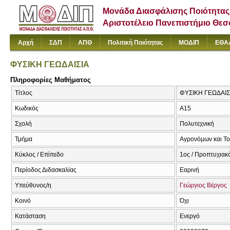
Μονάδα Διασφάλισης Ποιότητας
Αριστοτέλειο Πανεπιστήμιο Θε
Αρχή
ΣΔΠ
ΑΠΘ
Πολιτική Ποιότητας
ΜΟΔΙΠ
ΕΘΑ
ΦΥΣΙΚΗ ΓΕΩΔΑΙΣΙΑ
Πληροφορίες Μαθήματος
Τίτλος
ΦΥΣΙΚΗ ΓΕΩΔΑΙΣ
Κωδικός
Α15
Σχολή
Πολυτεχνική
Τμήμα
Αγρονόμων και Τ
Κύκλος / Επίπεδο
1ος / Προπτυχιακ
Περίοδος Διδασκαλίας
Εαρινή
Υπεύθυνος/η
Γεώργιος Βέργος
Κοινό
Όχι
Κατάσταση
Ενεργό