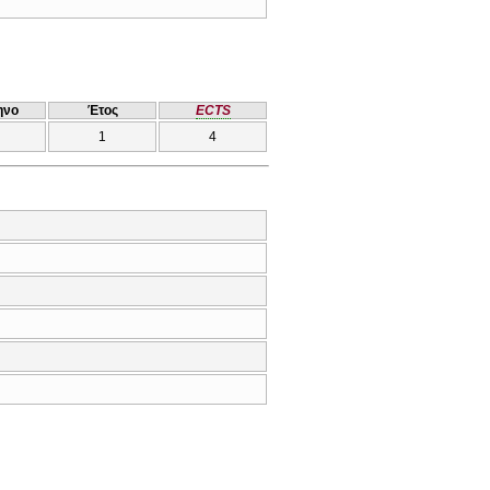
ηνο
Έτος
ECTS
1
4