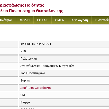
Διασφάλισης Ποιότητας
έλειο Πανεπιστήμιο Θεσσαλονίκης
Ποιότητας
ΜΟΔΙΠ
ΕΘΑΑΕ
ΟΜΕΑ
Αξιολόγηση
Πιστοποί
ΦΥΣΙΚΗ ΙΙ / PHYSICS II
Υ10
Πολυτεχνική
Αγρονόμων και Τοπογράφων Μηχανικών
1ος / Προπτυχιακό
Εαρινή
Δημήτριος Χριστόφιλος
Όχι
Ενεργό