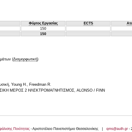
Φόρτος Εργασίας
ECTS
Ατ
150
150
ημάτων
(
Διαμορφωτική
)
σική, Young H., Freedman R.
ΙΚΗ ΜΕΡΟΣ 2 ΗΛΕΚΤΡΟΜΑΓΝΗΤΙΣΜΟΣ, ALONSO / FINN
φάλισης Ποιότητας
- Αριστοτέλειο Πανεπιστήμιο Θεσσαλονίκης |
qms@auth.gr
-