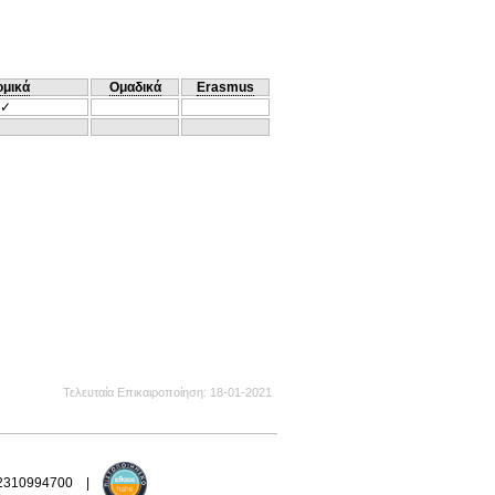
ομικά
Ομαδικά
Erasmus
✓
Τελευταία Επικαιροποίηση
18-01-2021
 2310994700 |