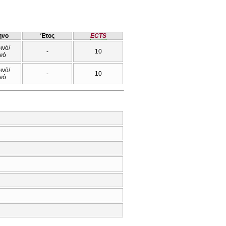
ηνο
Έτος
ECTS
ινό/
-
10
νό
ινό/
-
10
νό