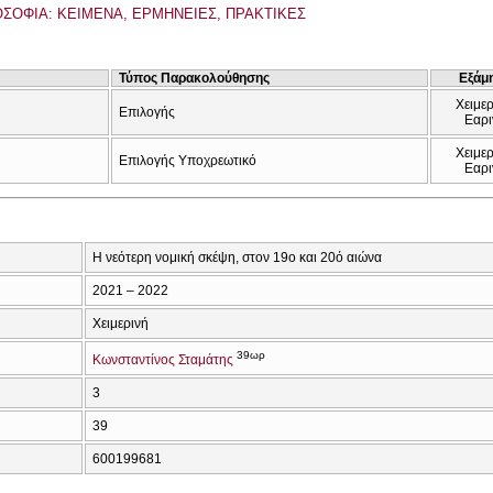
ΟΣΟΦΙΑ: ΚΕΙΜΕΝΑ, ΕΡΜΗΝΕΙΕΣ, ΠΡΑΚΤΙΚΕΣ
Τύπος Παρακολούθησης
Εξάμ
Χειμερ
Επιλογής
Εαρι
Χειμερ
Επιλογής Υποχρεωτικό
Εαρι
Η νεότερη νομική σκέψη, στον 19ο και 20ό αιώνα
2021 – 2022
Χειμερινή
39ωρ
Κωνσταντίνος Σταμάτης
3
39
600199681