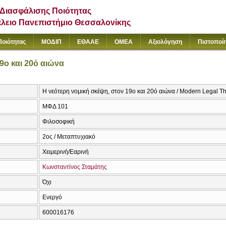
Διασφάλισης Ποιότητας
έλειο Πανεπιστήμιο Θεσσαλονίκης
Ποιότητας
ΜΟΔΙΠ
ΕΘΑΑΕ
ΟΜΕΑ
Αξιολόγηση
Πιστοποί
9ο και 20ό αιώνα
Η νεότερη νομική σκέψη, στον 19ο και 20ό αιώνα / Modern Legal Tho
ΜΦΔ 101
Φιλοσοφική
2ος / Μεταπτυχιακό
Χειμερινή/Εαρινή
Κωνσταντίνος Σταμάτης
Όχι
Ενεργό
600016176