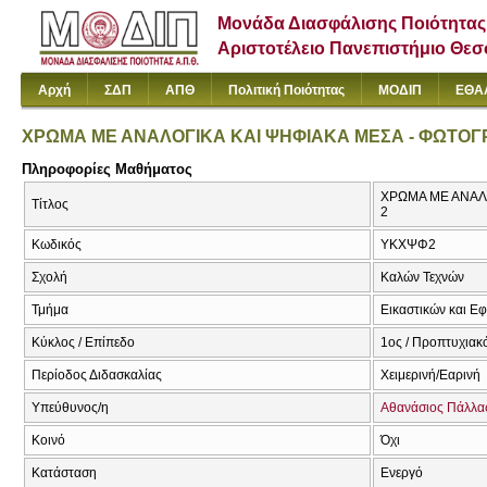
Μονάδα Διασφάλισης Ποιότητας
Αριστοτέλειο Πανεπιστήμιο Θε
Αρχή
ΣΔΠ
ΑΠΘ
Πολιτική Ποιότητας
ΜΟΔΙΠ
ΕΘΑ
ΧΡΩΜΑ ΜΕ ΑΝΑΛΟΓΙΚΑ ΚΑΙ ΨΗΦΙΑΚΑ ΜΕΣΑ - ΦΩΤΟΓ
Πληροφορίες Μαθήματος
ΧΡΩΜΑ ΜΕ ΑΝΑΛΟΓΙ
Τίτλος
2
Κωδικός
ΥΚΧΨΦ2
Σχολή
Καλών Τεχνών
Τμήμα
Εικαστικών και Ε
Κύκλος / Επίπεδο
1ος / Προπτυχιακ
Περίοδος Διδασκαλίας
Χειμερινή/Εαρινή
Υπεύθυνος/η
Αθανάσιος Πάλλα
Κοινό
Όχι
Κατάσταση
Ενεργό