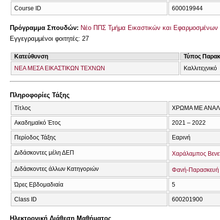
Course ID
600019944
Πρόγραμμα Σπουδών:
Νέο ΠΠΣ Τμήμα Εικαστικών και Εφαρμοσμένων 
Εγγεγραμμένοι φοιτητές: 27
Κατεύθυνση
Τύπος Παρα
ΝΕΑ ΜΕΣΑ ΕΙΚΑΣΤΙΚΩΝ ΤΕΧΝΩΝ
Καλλιτεχνικό
Πληροφορίες Τάξης
Τίτλος
ΧΡΩΜΑ ΜΕ ΑΝΑΛΟ
Ακαδημαϊκό Έτος
2021 – 2022
Περίοδος Τάξης
Εαρινή
Διδάσκοντες μέλη ΔΕΠ
Χαράλαμπος Βενε
Διδάσκοντες άλλων Κατηγοριών
Φανή-Παρασκευή
Ώρες Εβδομαδιαία
5
Class ID
600201900
Ηλεκτρονική Διάθεση Μαθήματος