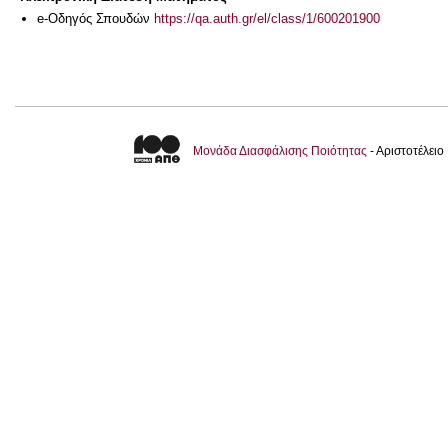
e-Οδηγός Σπουδών
https://qa.auth.gr/el/class/1/600201900
Μονάδα Διασφάλισης Ποιότητας
- Αριστοτέλει