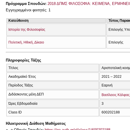
Πρόγραμμα Σπουδών:
2018 ΔΠΜΣ ΦΙΛΟΣΟΦΙΑ: ΚΕΙΜΕΝΑ, ΕΡΜΗΝΕΙ
Εγγεγραμμένοι φοιτητές: 1
Κατεύθυνση
Τύπος Παρα
Ιστορία της Φιλοσοφίας
Επιλογής Υπ
Πολιτική, Ηθική, Δίκαιο
Επιλογής
Πληροφορίες Τάξης
Τίτλος
Αριστοτελική κοσ
Ακαδημαϊκό Έτος
2021 – 2022
Περίοδος Τάξης
Εαρινή
Διδάσκοντες μέλη ΔΕΠ
Βασίλειος Κάλφας
Ώρες Εβδομαδιαία
3
Class ID
600202188
Ηλεκτρονική Διάθεση Μαθήματος
e-Οδηγός Σπουδών
https://qa.auth.gr/el/class/1/600202188