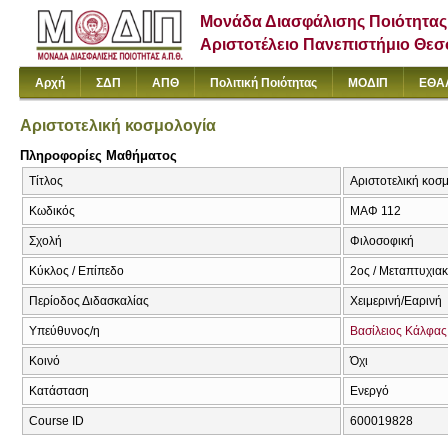
Μονάδα Διασφάλισης Ποιότητας
Αριστοτέλειο Πανεπιστήμιο Θε
Αρχή
ΣΔΠ
ΑΠΘ
Πολιτική Ποιότητας
ΜΟΔΙΠ
ΕΘΑ
Αριστοτελική κοσμολογία
Πληροφορίες Μαθήματος
Τίτλος
Αριστοτελική κοσμ
Κωδικός
ΜΑΦ 112
Σχολή
Φιλοσοφική
Κύκλος / Επίπεδο
2ος / Μεταπτυχια
Περίοδος Διδασκαλίας
Χειμερινή/Εαρινή
Υπεύθυνος/η
Βασίλειος Κάλφας
Κοινό
Όχι
Κατάσταση
Ενεργό
Course ID
600019828