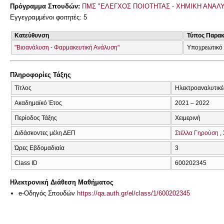
Πρόγραμμα Σπουδών:
ΠΜΣ "ΕΛΕΓΧΟΣ ΠΟΙΟΤΗΤΑΣ - ΧΗΜΙΚΗ ΑΝΑΛ
Εγγεγραμμένοι φοιτητές: 5
Κατεύθυνση
Τύπος Παρα
"Βιοανάλυση - Φαρμακευτική Ανάλυση"
Υποχρεωτικό
Πληροφορίες Τάξης
Τίτλος
Ηλεκτροαναλυτικές
Ακαδημαϊκό Έτος
2021 – 2022
Περίοδος Τάξης
Χειμερινή
Διδάσκοντες μέλη ΔΕΠ
Στέλλα Γηρούση
Ώρες Εβδομαδιαία
3
Class ID
600202345
Ηλεκτρονική Διάθεση Μαθήματος
e-Οδηγός Σπουδών
https://qa.auth.gr/el/class/1/600202345