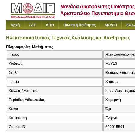
Μονάδα Διασφάλισης Ποιότητας
Αριστοτέλειο Πανεπιστήμιο Θε
Αρχή
ΣΔΠ
ΑΠΘ
Πολιτική Ποιότητας
ΜΟΔΙΠ
ΕΘΑ
Ηλεκτροαναλυτικές Τεχνικές Ανάλυσης και Αισθητήρες
Πληροφορίες Μαθήματος
Τίτλος
Ηλεκτροαναλυτικές
Κωδικός
Μ2Υ13
Σχολή
Θετικών Επιστημ
Τμήμα
Χημείας
Κύκλος / Επίπεδο
2ος / Μεταπτυχια
Περίοδος Διδασκαλίας
Χειμερινή
Κοινό
Όχι
Κατάσταση
Ενεργό
Course ID
600015591