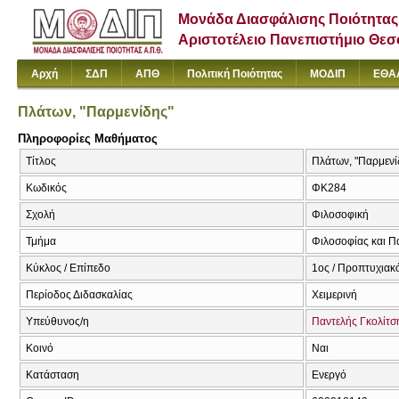
Μονάδα Διασφάλισης Ποιότητας
Αριστοτέλειο Πανεπιστήμιο Θε
Αρχή
ΣΔΠ
ΑΠΘ
Πολιτική Ποιότητας
ΜΟΔΙΠ
ΕΘΑ
Πλάτων, "Παρμενίδης"
Πληροφορίες Μαθήματος
Τίτλος
Πλάτων, "Παρμενίδ
Κωδικός
ΦΚ284
Σχολή
Φιλοσοφική
Τμήμα
Φιλοσοφίας και Π
Κύκλος / Επίπεδο
1ος / Προπτυχιακό
Περίοδος Διδασκαλίας
Χειμερινή
Υπεύθυνος/η
Παντελής Γκολίτσ
Κοινό
Ναι
Κατάσταση
Ενεργό