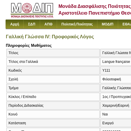
Μονάδα Διασφάλισης Ποιότητας
Αριστοτέλειο Πανεπιστήμιο Θε
Αρχή
ΣΔΠ
ΑΠΘ
Πολιτική Ποιότητας
ΜΟΔΙΠ
ΕΘΑ
Γαλλική Γλώσσα IV: Προφορικός Λόγος
Πληροφορίες Μαθήματος
Τίτλος
Γαλλική Γλώσσα I
Τίτλος στα Γαλλικά
Langue française I
Κωδικός
Υ111
Σχολή
Φιλοσοφική
Τμήμα
Γαλλικής Γλώσσας
Κύκλος / Επίπεδο
1ος / Προπτυχιακ
Περίοδος Διδασκαλίας
Χειμερινή/Εαρινή
Κοινό
Ναι
Κατάσταση
Ενεργό