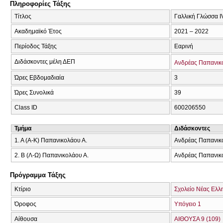
Πληροφορίες Τάξης
Τίτλος
Γαλλική Γλώσσα I
Ακαδημαϊκό Έτος
2021 – 2022
Περίοδος Τάξης
Εαρινή
Διδάσκοντες μέλη ΔΕΠ
Ανδρέας Παπανικ
Ώρες Εβδομαδιαία
3
Ώρες Συνολικά
39
Class ID
600206550
Τμήμα
Διδάσκοντες
1. Α (Α-Κ) Παπανικολάου Α.
Ανδρέας Παπανικ
2. Β (Λ-Ω) Παπανικολάου Α.
Ανδρέας Παπανικ
Πρόγραμμα Τάξης
Κτίριο
Σχολείο Νέας Ελλ
Όροφος
Υπόγειο 1
Αίθουσα
ΑΙΘΟΥΣΑ 9 (109)