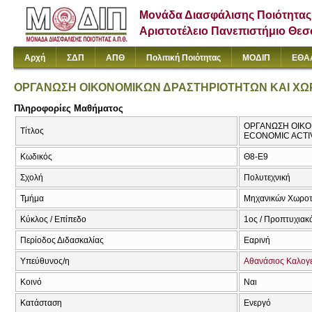
Μονάδα Διασφάλισης Ποιότητας
Αριστοτέλειο Πανεπιστήμιο Θε
Αρχή
ΣΔΠ
ΑΠΘ
Πολιτική Ποιότητας
ΜΟΔΙΠ
ΕΘΑ
ΟΡΓΑΝΩΣΗ ΟΙΚΟΝΟΜΙΚΩΝ ΔΡΑΣΤΗΡΙΟΤΗΤΩΝ ΚΑΙ ΧΩ
Πληροφορίες Μαθήματος
ΟΡΓΑΝΩΣΗ ΟΙΚΟ
Τίτλος
ECONOMIC ACTI
Κωδικός
Θ8-Ε9
Σχολή
Πολυτεχνική
Τμήμα
Μηχανικών Χωροτα
Κύκλος / Επίπεδο
1ος / Προπτυχιακ
Περίοδος Διδασκαλίας
Εαρινή
Υπεύθυνος/η
Αθανάσιος Καλογ
Κοινό
Ναι
Κατάσταση
Ενεργό