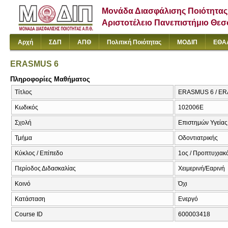
Μονάδα Διασφάλισης Ποιότητας
Αριστοτέλειο Πανεπιστήμιο Θε
Αρχή
ΣΔΠ
ΑΠΘ
Πολιτική Ποιότητας
ΜΟΔΙΠ
ΕΘΑ
ERASMUS 6
Πληροφορίες Μαθήματος
Τίτλος
ERASMUS 6 / E
Κωδικός
102006E
Σχολή
Επιστημών Υγείας
Τμήμα
Οδοντιατρικής
Κύκλος / Επίπεδο
1ος / Προπτυχιακ
Περίοδος Διδασκαλίας
Χειμερινή/Εαρινή
Κοινό
Όχι
Κατάσταση
Ενεργό
Course ID
600003418