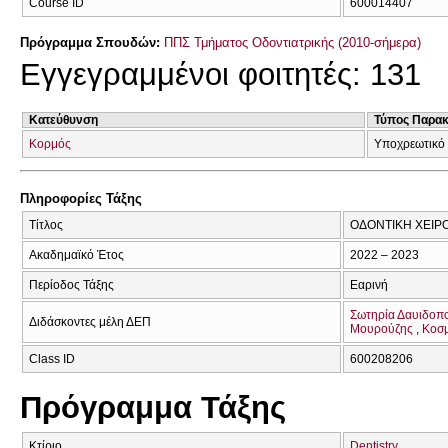
Course ID
600014407
Πρόγραμμα Σπουδών:
ΠΠΣ Τμήματος Οδοντιατρικής (2010-σήμερα)
Εγγεγραμμένοι φοιτητές: 131
Κατεύθυνση
Τύπος Παρα
Κορμός
Υποχρεωτικό
Πληροφορίες Τάξης
Τίτλος
ΟΔΟΝΤΙΚΗ ΧΕΙΡΟ
Ακαδημαϊκό Έτος
2022 – 2023
Περίοδος Τάξης
Εαρινή
Σωτηρία Δαυιδοπ
Διδάσκοντες μέλη ΔΕΠ
Μουρούζης
Κοσμ
Class ID
600208206
Πρόγραμμα Τάξης
Κτίριο
Dentistry