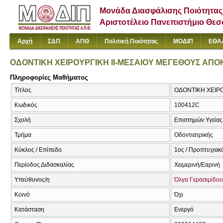
Μονάδα Διασφάλισης Ποιότητας
Αριστοτέλειο Πανεπιστήμιο Θε
Αρχή
ΣΔΠ
ΑΠΘ
Πολιτική Ποιότητας
ΜΟΔΙΠ
ΕΘΑ
ΟΔΟΝΤΙΚΗ ΧΕΙΡΟΥΡΓΙΚΗ ΙΙ-ΜΕΣΑΙΟΥ ΜΕΓΕΘΟΥΣ ΑΠΟ
Πληροφορίες Μαθήματος
Τίτλος
ΟΔΟΝΤΙΚΗ ΧΕΙΡΟΥ
Κωδικός
100412C
Σχολή
Επιστημών Υγείας
Τμήμα
Οδοντιατρικής
Κύκλος / Επίπεδο
1ος / Προπτυχιακ
Περίοδος Διδασκαλίας
Χειμερινή/Εαρινή
Υπεύθυνος/η
Όλγα Γερασιμίδου
Κοινό
Όχι
Κατάσταση
Ενεργό