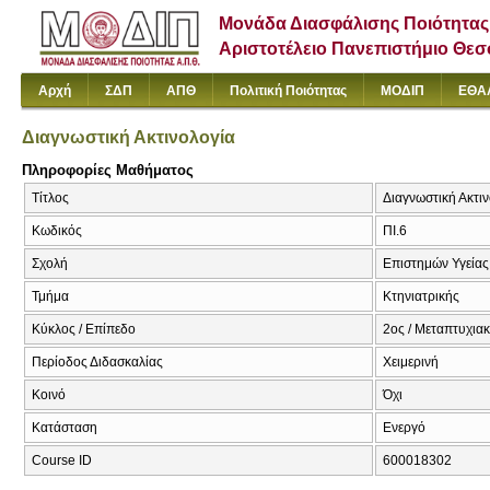
Μονάδα Διασφάλισης Ποιότητας
Αριστοτέλειο Πανεπιστήμιο Θε
Αρχή
ΣΔΠ
ΑΠΘ
Πολιτική Ποιότητας
ΜΟΔΙΠ
ΕΘΑ
Διαγνωστική Ακτινολογία
Πληροφορίες Μαθήματος
Τίτλος
Διαγνωστική Ακτιν
Κωδικός
ΠΙ.6
Σχολή
Επιστημών Υγείας
Τμήμα
Κτηνιατρικής
Κύκλος / Επίπεδο
2ος / Μεταπτυχια
Περίοδος Διδασκαλίας
Χειμερινή
Κοινό
Όχι
Κατάσταση
Ενεργό
Course ID
600018302