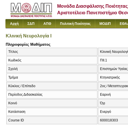
Μονάδα Διασφάλισης Ποιότητας
Αριστοτέλειο Πανεπιστήμιο Θε
Αρχή
ΣΔΠ
ΑΠΘ
Πολιτική Ποιότητας
ΜΟΔΙΠ
ΕΘΑ
Κλινική Νευρολογία Ι
Πληροφορίες Μαθήματος
Τίτλος
Κλινική Νευρολογία
Κωδικός
ΠΙΙ.1
Σχολή
Επιστημών Υγείας
Τμήμα
Κτηνιατρικής
Κύκλος / Επίπεδο
2ος / Μεταπτυχια
Περίοδος Διδασκαλίας
Εαρινή
Κοινό
Όχι
Κατάσταση
Ενεργό
Course ID
600018303