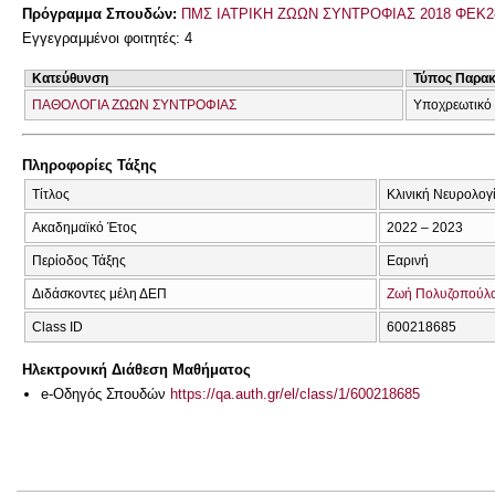
Πρόγραμμα Σπουδών:
ΠΜΣ ΙΑΤΡΙΚΗ ΖΩΩΝ ΣΥΝΤΡΟΦΙΑΣ 2018 ΦΕΚ2
Εγγεγραμμένοι φοιτητές: 4
Κατεύθυνση
Τύπος Παρα
ΠΑΘΟΛΟΓΙΑ ΖΩΩΝ ΣΥΝΤΡΟΦΙΑΣ
Υποχρεωτικό
Πληροφορίες Τάξης
Τίτλος
Κλινική Νευρολογί
Ακαδημαϊκό Έτος
2022 – 2023
Περίοδος Τάξης
Εαρινή
Διδάσκοντες μέλη ΔΕΠ
Ζωή Πολυζοπούλ
Class ID
600218685
Ηλεκτρονική Διάθεση Μαθήματος
e-Οδηγός Σπουδών
https://qa.auth.gr/el/class/1/600218685