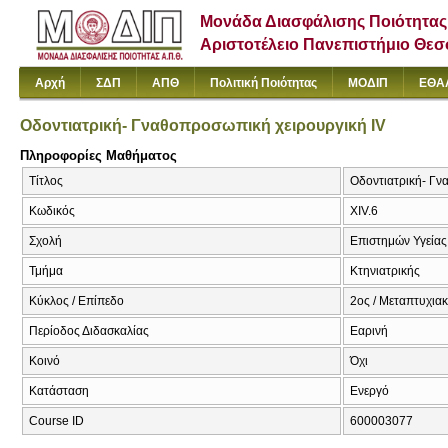
Μονάδα Διασφάλισης Ποιότητας
Αριστοτέλειο Πανεπιστήμιο Θε
Αρχή
ΣΔΠ
ΑΠΘ
Πολιτική Ποιότητας
ΜΟΔΙΠ
ΕΘΑ
Οδοντιατρική- Γναθοπροσωπική χειρουργική IV
Πληροφορίες Μαθήματος
Τίτλος
Οδοντιατρική- Γνα
Κωδικός
XIV.6
Σχολή
Επιστημών Υγείας
Τμήμα
Κτηνιατρικής
Κύκλος / Επίπεδο
2ος / Μεταπτυχια
Περίοδος Διδασκαλίας
Εαρινή
Κοινό
Όχι
Κατάσταση
Ενεργό
Course ID
600003077