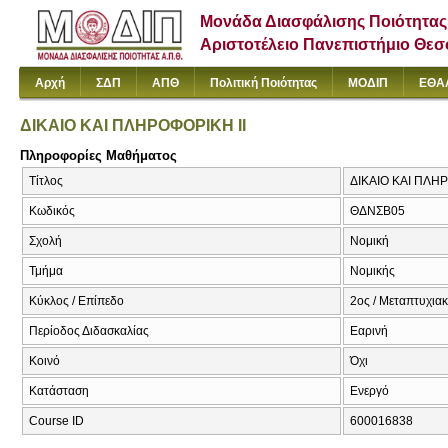
Μονάδα Διασφάλισης Ποιότητας
Αριστοτέλειο Πανεπιστήμιο Θε
Αρχή
ΣΔΠ
ΑΠΘ
Πολιτική Ποιότητας
ΜΟΔΙΠ
ΕΘΑ
ΔΙΚΑΙΟ ΚΑΙ ΠΛΗΡΟΦΟΡΙΚΗ II
Πληροφορίες Μαθήματος
Τίτλος
ΔΙΚΑΙΟ ΚΑΙ ΠΛΗΡ
Κωδικός
ΘΔΝΣΒ05
Σχολή
Νομική
Τμήμα
Νομικής
Κύκλος / Επίπεδο
2ος / Μεταπτυχια
Περίοδος Διδασκαλίας
Εαρινή
Κοινό
Όχι
Κατάσταση
Ενεργό
Course ID
600016838