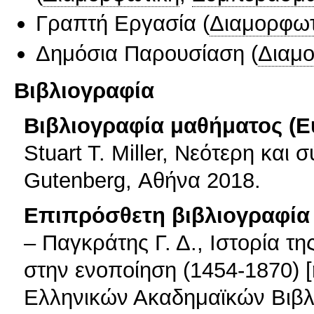
Γραπτή Εργασία
(
Διαμορφωτ
Δημόσια Παρουσίαση
(
Διαμ
Βιβλιογραφία
Βιβλιογραφία μαθήματος (Ε
Stuart T. Miller, Νεότερη και
Gutenberg, Αθήνα 2018.
Επιπρόσθετη βιβλιογραφία 
– Παγκράτης Γ. Δ., Ιστορία της Ιταλίας: Από τη συνθήκη του Λόντι στην ενοποίηση (1454-1870) [ηλεκτρ. βιβλ.], Αθήνα: Σύνδεσμος Ελληνικών Ακαδημαϊκών Βιβλιοθηκών, 2015, σσ. 13-108. Προσβάσιμο ελεύθερα στον ακόλουθο ιστότοπο: https://repository.kallipos.gr/handle/11419/3959 – Γιαλαμά Δ., Ελληνίδες μάγισσες στη Βενετία 16ος – 18ος αιώνας. Με βάση τις δικογραφίες της Ιεράς Εξέτασης της Βενετίας, Αθήνα 2009. – Γιαννακόπουλος Ι., Έλληνες λόγιοι εις την Βενετίαν: Μελέται επί της διαδόσεως των ελληνικών γραμμάτων από του Βυζαντίου εις την Δυτικήν Ευρώπην, Αθήνα 1965. – Γριμάνης Σ., «Ο Μεθώδιος Μορώνης και οι αιτιάσεις των Καθολικών εναντίον των Ορθοδόξων της Βενετίας (1677-1679)», Θησαυρίσματα 43 (2014), σελ. 277-344. – Δεσποτάκης Ε., «Το ζήτημα της ταφής των Ελλήνων της Βενετίας (τέλη 15ου – αρχές 16ου αιώνα)», Θησαυρίσματα 41-42 (2011-2012), σελ. 115-137. – Δεσποτάκης Ε. (αδ. διδακτ. διατρ.), Ενωτικοί Έλληνες στη Βενετία και το δίκτυο των φιλενωτικών της Κρήτης (15ος αι.), Αθήνα 2015. – Grivaud G., «Η κατάκτηση της Κύπρου από τους Οθωμανούς», στο: Θ. Παπαδόπουλλος (επιμ.), Ιστορία της Κύπρου. Τουρκοκρατία, τ. ΣΤ΄, Λευκωσία 2011, σελ. 1-182. – Καπλάνης Τ., «Νεόφυτος Ροδινός-Ιωακείμ Κύπριος: Λογοτεχνικές αποτυπώσεις της Κύπρου και ταυτότητες στο 17ο αι.», ΕΚΕΕ 37 (2013-14), σελ. 283-310. – Καραγιάννη Ο., (αδ. διδακ. διατρ.), Κοινωνία και πολιτισμός του ελληνορθόδοξου κόσμου της Βενετίας τον 17ο αιώνα: έργα τέχνης και αντικείμενα υλικού βίου από αρχειακές πηγές, Αθήνα 2014. – Καραγιάννη Ο., «Εικόνες, πίνακες και έργα μικροτεχνίας σε καταγραφές κινητής περιουσίας Ελλήνων της Βενετίας (β΄ μισό 16ου-17ου αιώνας)», Θησαυρίσματα 36 (2006), σελ. 287-308. – Καραθανάσης Α., Η Βενετία των Ελλήνων, Θεσσαλονίκη 2010. – Κατσιαρδή-Hering Ο., «Η διακίνηση των ανθρώπων και των αγαθών. Μια τυπολογία των μετακινήσεων», στο: Σ. Ασδραχάς (επιμ.), Ελληνική Οικονομική Ιστορία ΙΕ΄-ΙΘ΄ αιώνας, τ. Α΄, Αθήνα 2003, σελ. 219-247. – Κατσιαρδή-Hering Ο., «Από τις “ελληνικές κοινότητες του εξωτερικού” στην ιστοριογραφία του μεταναστευτικού φαινομένου (15ος-19ος αι.)», στο: Π. Κιτρομηλίδης και Τ. Σκλαβενίτης (επιμ.), Ιστοριογραφία της Νεότερης και Σύγχρονης Ελλάδας 1833-2002. Πρακτικά Δ΄ Διεθνούς Συνέδριου Ιστορίας, τ. Β΄, Αθήνα 2004, σελ. 223-250. – Κατσιαρδή-Hering Ο., «Από την οθωμανική κατάκτηση ως την εδραίωση του νεοελληνικού κράτους», στο: Ι. Χασιώτης, Ο. Κατσιαρδή-Hering και Ε. Αμβατζή (επιμ.), Οι Έλληνες στη Διασπορά 15ος – 21ος αι., Αθήνα 2006, σελ. 35-52. – Κατσιαρδή-Hering Ο., «Έλλην, Γραικός, Ρωμηός: από το πολυεθνικό στο εθνικό», στο: Ο. Κατσιαρδή-Hering, Α. Παπαδία-Λάλα, Κ. Νικολάου και Β. Καραμανωλάκης (επιμ.), Έλλην, Ρωμηός, Γραικός. Συλλογικοί προσδιορισμοί και ταυτότητες, Αθήνα 2018, σελ. 19-35. – Κιτρομηλίδης Π., «Βιβλία και ανάγνωση στη Λευκωσία της Αναγέννησης. Η μαρτυρία της βιβλιοθήκης του Μάρκου Ζαχαρία», στο: Χ. Μαλτέζου (επιμ.), Πρακτικά του Διεθνούς Συμποσίου Κύπρος-Βενετία: κοινές ιστορικές τύχες (Αθήνα, 1-3 Μαρτίου 2001), Βενετία 2002, σελ. 263-275. – Κουτμάνης Σ., «Όψεις της εγκατάστασης των Ελλήνων στη Βενετία το 17ο αιώνα», Θησαυρίσματα 35 (2005), σελ. 309-339. – Κουτμάνης Σ., «Το τρίτο είδος. Θρησκευτική υβριδικότητα και κοινωνική αλλαγή στην ορθόδοξη κοινότητα της Βενετίας (τέλη 17ου- αρχές 18ου αι.)», Θησαυρίσματα 37 (2007), σελ. 389-419. – Κουτμάνης Σ. (αδ. διδακτ. διατρ.), Έλληνες στη Βενετία (1620-1710). Κοινωνικό Φύλο-Οικονομία-Νοοτροπίες, Αθήνα 2013. – Κύρρης Κ., «Κύπριοι λόγιοι της Ενετίας κατά τους XVI και XVII αιώνες», ΔΟΠΕΚ 6 (1967), σελ. 81-95. – Κωνσταντουδάκη-Κιτρομηλίδου Μ., «Κύπριοι ζωγράφοι στη Βενετία στα τέλη του 16ου αιώνα. Αρχειακές μαρτυρίες και καλλιτεχνική παραγωγή», στο: Χ. Μαλτέζου (επιμ.), Πρακτικά του Διεθνούς Συμποσίου Κύπρος-Βενετία. Κοινές ιστορικές τύχες, Bενετία 2002, σελ. 353- 368, πίν. 1-12. – Κωνσταντουδάκη-Κιτρομηλίδου Μ., «Όψεις της ζωγραφικής των εικόνων στην Κύπρο κατά τη βενετική περίοδο και οι σχέσεις με τη Βενετία», στο: Α. Νικολάου-Κονναρή (επιμ.), Η Γαληνοτάτη και η Ευγενεστάτη: Η Βενετία στην Κύπρο και η Κύπρος στη Βενετία, Λευκωσία 2009, σελ. 157-193. – Μαλτέζου Χ., «Ο κυπριακός ελληνισμός του εξωτερικού και η πνευματική του δράση κατά την περίοδο της Ενετοκρατίας (1489-1571)», στο: Θ. Παπαδόπουλλος (επιμ.), Ιστορία της Κύπρου. Μεσαιωνικόν Βασίλειον - Ενετοκρατία, τ. Ε΄, Λευκωσία 1996, σελ. 1209-1227. – Μαλτέζου Χ., Η Βενετία των Ελλήνων, Αθήνα 1999. – Μαλτέζου Χ., «Κύπριοι στην πόλη του Αγίου Μάρκου μετά την τουρκική κατάκτηση του νησιού (1571)», Κατάλογος έκθεσης: Κύπρος πετράδι στο στέμμα της Βενετίας, Λευκωσία 2003, σελ. 75-82. – Μαλτέζου Χ., Από την Κύπρο στη Βενετία: Κύπριοι στ