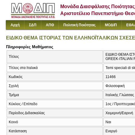
Μονάδα Διασφάλισης Ποιότητας
Αριστοτέλειο Πανεπιστήμιο Θε
Αρχή
ΣΔΠ
ΑΠΘ
Πολιτική Ποιότητας
ΜΟΔΙΠ
ΕΘΑ
ΕΙΔΙΚΟ ΘΕΜΑ ΙΣΤΟΡΙΑΣ ΤΩΝ ΕΛΛΗΝΟΪΤΑΛΙΚΩΝ ΣΧΕΣ
Πληροφορίες Μαθήματος
ΕΙΔΙΚΟ ΘΕΜΑ ΙΣ
Τίτλος
GREEK-ITALIAN 
Τίτλος στα Ιταλικά
Temi speciali di st
Κωδικός
11466
Σχολή
Φιλοσοφική
Τμήμα
Ιταλικής Γλώσσας 
Κύκλος / Επίπεδο
1ος / Προπτυχιακ
Περίοδος Διδασκαλίας
Χειμερινή/Εαρινή
Κοινό
Ναι
Κατάσταση
Ενεργό