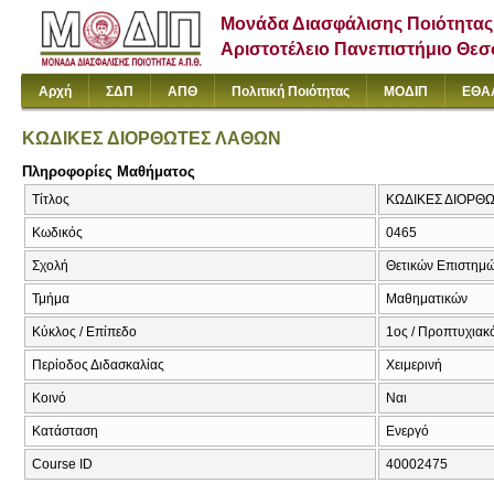
Μονάδα Διασφάλισης Ποιότητας
Αριστοτέλειο Πανεπιστήμιο Θε
Αρχή
ΣΔΠ
ΑΠΘ
Πολιτική Ποιότητας
ΜΟΔΙΠ
ΕΘΑ
ΚΩΔΙΚΕΣ ΔΙΟΡΘΩΤΕΣ ΛΑΘΩΝ
Πληροφορίες Μαθήματος
Τίτλος
ΚΩΔΙΚΕΣ ΔΙΟΡΘΩΤ
Κωδικός
0465
Σχολή
Θετικών Επιστημ
Τμήμα
Μαθηματικών
Κύκλος / Επίπεδο
1ος / Προπτυχιακό
Περίοδος Διδασκαλίας
Χειμερινή
Κοινό
Ναι
Κατάσταση
Ενεργό
Course ID
40002475