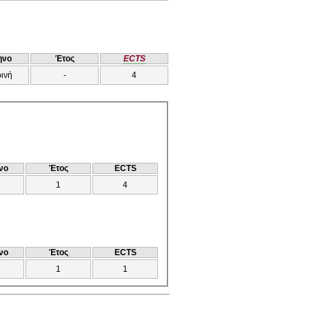
ηνο
Έτος
ECTS
ρινή
-
4
νο
Έτος
ECTS
1
4
νο
Έτος
ECTS
1
1