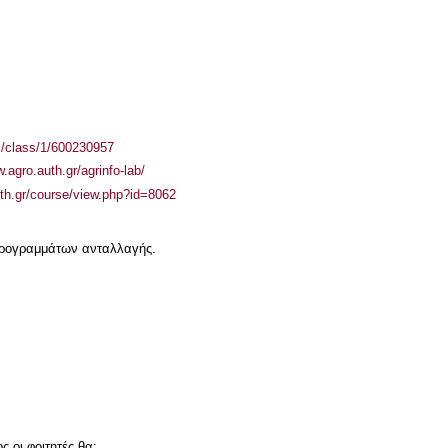
el/class/1/600230957
.agro.auth.gr/agrinfo-lab/
auth.gr/course/view.php?id=8062
 προγραμμάτων ανταλλαγής.
 οι φοιτητές θα: