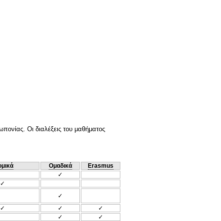
πονίας. Οι διαλέξεις του μαθήματος
ομικά
Ομαδικά
Erasmus
✓
✓
✓
✓
✓
✓
✓
✓