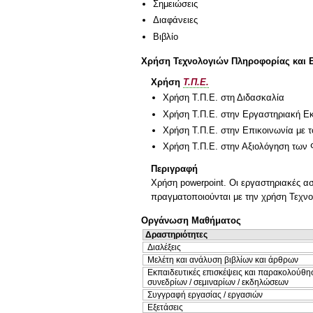
Σημειώσεις
Διαφάνειες
Βιβλίο
Χρήση Τεχνολογιών Πληροφορίας και 
Χρήση
Τ.Π.Ε.
Χρήση Τ.Π.Ε. στη Διδασκαλία
Χρήση Τ.Π.Ε. στην Εργαστηριακή Ε
Χρήση Τ.Π.Ε. στην Επικοινωνία με τ
Χρήση Τ.Π.Ε. στην Αξιολόγηση των 
Περιγραφή
Χρήση powerpoint. Οι εργαστηριακές α
πραγματοποιούνται με την χρήση Τεχν
Οργάνωση Μαθήματος
Δραστηριότητες
Διαλέξεις
Μελέτη και ανάλυση βιβλίων και άρθρων
Εκπαιδευτικές επισκέψεις και παρακολούθη
συνεδρίων / σεμιναρίων / εκδηλώσεων
Συγγραφή εργασίας / εργασιών
Εξετάσεις