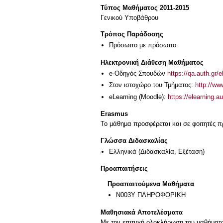
Τύπος Μαθήματος 2011-2015
Γενικού Υποβάθρου
Τρόπος Παράδοσης
Πρόσωπο με πρόσωπο
Ηλεκτρονική Διάθεση Μαθήματος
e-Οδηγός Σπουδών
https://qa.auth.gr/
Στον ιστοχώρο του Τμήματος:
http://www
eLearning (Moodle):
https://elearning.
Erasmus
Το μάθημα προσφέρεται και σε φοιτητές
Γλώσσα Διδασκαλίας
Ελληνικά
(Διδασκαλία, Εξέταση)
Προαπαιτήσεις
Προαπαιτούμενα Μαθήματα
Ν003Υ ΠΛΗΡΟΦΟΡΙΚΗ
Μαθησιακά Αποτελέσματα
Με την επιτυχή ολοκλήρωση του μαθήματος