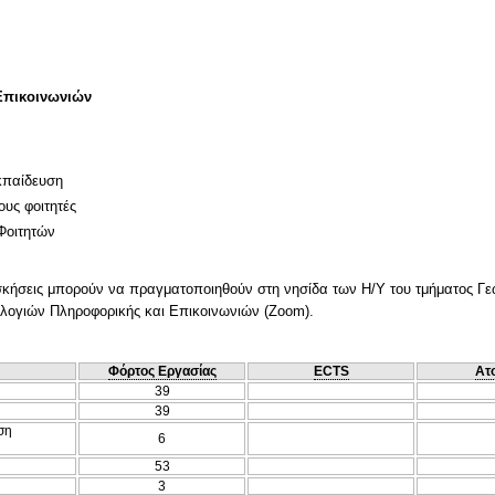
Επικοινωνιών
κπαίδευση
ους φοιτητές
Φοιτητών
σκήσεις μπορούν να πραγματοποιηθούν στη νησίδα των Η/Υ του τμήματος Γεω
ολογιών Πληροφορικής και Επικοινωνιών (Zoom).
Φόρτος Εργασίας
ECTS
Ατ
39
39
ση
6
53
3