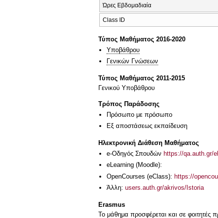
Ώρες Εβδομαδιαία
Class ID
Τύπος Μαθήματος 2016-2020
Υποβάθρου
Γενικών Γνώσεων
Τύπος Μαθήματος 2011-2015
Γενικού Υποβάθρου
Τρόπος Παράδοσης
Πρόσωπο με πρόσωπο
Eξ απoστάσεως εκπαίδευση
Ηλεκτρονική Διάθεση Μαθήματος
e-Οδηγός Σπουδών
https://qa.auth.gr/
eLearning (Moodle):
OpenCourses (eClass):
https://openco
Άλλη:
users.auth.gr/akrivos/Istoria
Erasmus
Το μάθημα προσφέρεται και σε φοιτητές