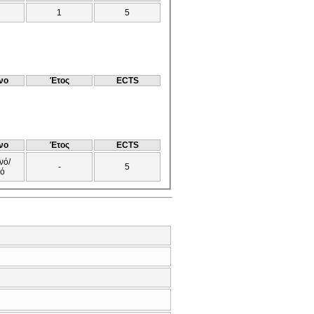
1
5
νο
Έτος
ECTS
νο
Έτος
ECTS
νό/
-
5
νό