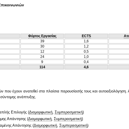
Επικοινωνιών
Φόρτος Εργασίας
ECTS
Ατ
39
1,6
30
1,2
12
0,5
24
1,0
9
0,4
114
4,6
ών που έχουν ανατεθεί στα πλαίσια παρουσίασής τους και αυτοαξιολόγηση. Α
σύντομης ανάπτυξης.
απλής Επιλογής
(
Διαμορφωτική
,
Συμπερασματική
)
ομης Απάντησης
(
Διαμορφωτική
,
Συμπερασματική
)
ταμένης Απάντησης
(
Διαμορφωτική
,
Συμπερασματική
)