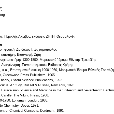
ή
)
ική
)
ία. Περικλής Ακριβος, εκδόσεις ΖΗΤΗ, Θεσσαλονίκη
τη
τερη φυσική, Δαίδαλος Ι. Ζαχαρόπουλος
ς επιστήμης Εισαγωγή, Ζήτη
χρονης επιστήμης 1300-1800, Μορφωτικό Ίδρυμα Εθνικής Τραπέζης
ν Αναγέννηση, Πανεπιστημιακές Εκδόσεις Κρήτης
sel, κ.ά., Επιστημονική σκέψη 1900-1960, Μορφωτικό Ίδρυμα Εθνικής Τραπέζη
ry, Greenwood Press Publishers, 1965.
heory, Oxford Science Publications, 1992.
icurus. A Study, Russel & Russell, New York, 1928.
 Paracelsian Science and Medicine in the Sixteenth and Seventeenth Centurie
a Candle, The Viking Press, 1960.
500-1750, Longman, London, 1983.
 to Chemistry, Dover, 1971.
ment of Chemical Concepts, Dordrecht, 1991.