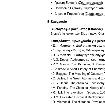
Γραπτή Εργασία
(
Συμπερασματική
)
Προφορική Εξέταση
(
Συμπερασματικ
Δημόσια Παρουσίαση
(
Συμπερασματ
Βιβλιογραφία
Βιβλιογραφία μαθήματος (Εύδοξος)
Στοιχεία Ιστορίας των Επιστημών. Χημε
Επιπρόσθετη βιβλιογραφία για μελέ
• Ε. Ι. Μπιτσάκης, Διαλεκτική και νεώ
• Δ. Σφενδόνη - Μέντζου, Φιλοσοφία τη
• Η. Butterfield, Η καταγωγή της σύγ
• A.G. Debus, Άνθρωπος και φύση στη
• R.O. Gandy, C.W. Kilmister, G. Krei
• I. Asimov, A Short History of Chemist
• J. Baggott, The Meaning of Quantum T
• C. Bailey, The Greek Atomists and Ep
• A.G. Debus, The chemical Philosophy.
• M. Faraday, The Chemical History of 
• R. Hall, The revolution in Science. 1
• H.M. Leicester, Historical Background
• R. Mierzecki, The Historical Develop