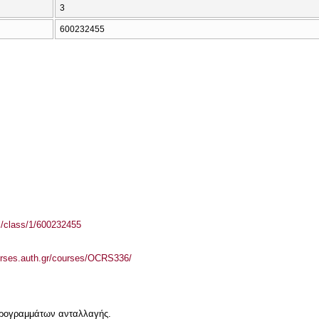
3
600232455
el/class/1/600232455
urses.auth.gr/courses/OCRS336/
 προγραμμάτων ανταλλαγής.