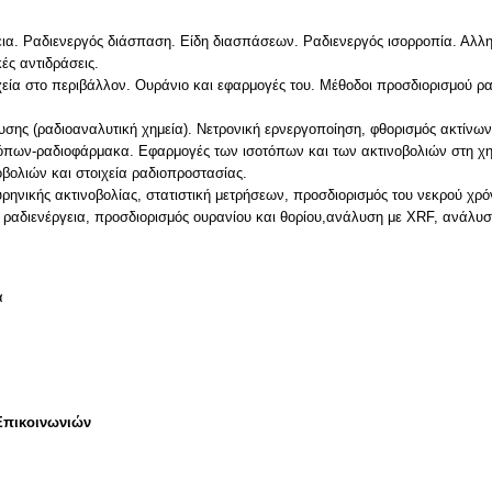
εια. Ραδιενεργός διάσπαση. Είδη διασπάσεων. Ραδιενεργός ισορροπία. Αλλη
ές αντιδράσεις.
χεία στο περιβάλλον. Ουράνιο και εφαρμογές του. Μέθοδοι προσδιορισμού ρ
υσης (ραδιοαναλυτική χημεία). Νετρονική ερνεργοποίηση, φθορισμός ακτίνων-
ων-ραδιοφάρμακα. Εφαρμογές των ισοτόπων και των ακτινοβολιών στη χημεί
οβολιών και στοιχεία ραδιοπροστασίας.
ρηνικής ακτινοβολίας, στατιστική μετρήσεων, προσδιορισμός του νεκρού χρ
 ραδιενέργεια, προσδιορισμός ουρανίου και θορίου,ανάλυση με XRF, ανάλυση
α
Επικοινωνιών