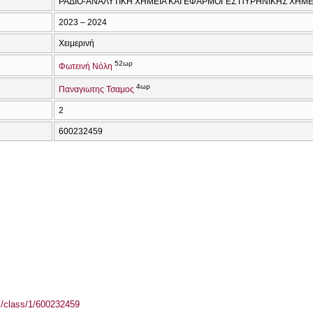
ΡΑΔΙΟ-ΑΝΑΛΥΤΙΚΗ ΧΗΜΕΙΑ ΚΑΙ ΕΦΑΡΜΟΓΕΣ ΠΥΡΗΝΙΚΗΣ ΧΗΜΕ
2023 – 2024
Χειμερινή
52ωρ
Φωτεινή Νόλη
4ωρ
Παναγιωτης Τσαμος
2
600232459
el/class/1/600232459