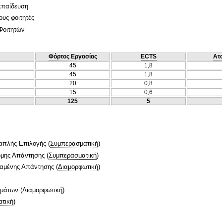
κπαίδευση
ους φοιτητές
Φοιτητών
Φόρτος Εργασίας
ECTS
Ατ
45
1,8
45
1,8
20
0,8
15
0,6
125
5
απλής Επιλογής
(
Συμπερασματική
)
ομης Απάντησης
(
Συμπερασματική
)
ταμένης Απάντησης
(
Διαμορφωτική
)
ημάτων
(
Διαμορφωτική
)
τική
)