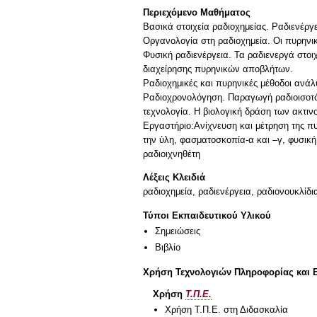
Περιεχόμενο Μαθήματος
Βασικά στοιχεία ραδιοχημείας. Ραδιενέργ
Οργανολογία στη ραδιοχημεία. Οι πυρηνικ
Φυσική ραδιενέργεια. Τα ραδιενεργά στοι
διαχείρησης πυρηνικών αποβλήτων.
Ραδιοχημικές και πυρηνικές μέθοδοι ανάλ
Ραδιοχρονολόγηση. Παραγωγή ραδιοισοτόπ
τεχνολογία. Η βιολογική δράση των ακτιν
Εργαστήριο:Ανίχνευση και μέτρηση της πυ
την ύλη, φασματοσκοπία-α και –γ, φυσική
Λέξεις Κλειδιά
ραδιοχημεία, ραδιενέργεια, ραδιονουκλίδι
Τύποι Εκπαιδευτικού Υλικού
Σημειώσεις
Βιβλίο
Χρήση Τεχνολογιών Πληροφορίας και 
Χρήση
Τ.Π.Ε.
Χρήση Τ.Π.Ε. στη Διδασκαλία