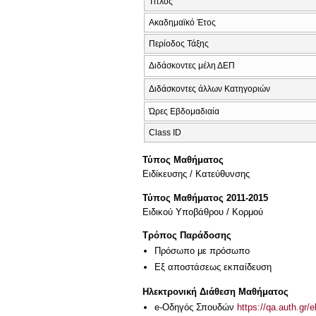
Τίτλος
Ακαδημαϊκό Έτος
Περίοδος Τάξης
Διδάσκοντες μέλη ΔΕΠ
Διδάσκοντες άλλων Κατηγοριών
Ώρες Εβδομαδιαία
Class ID
Τύπος Μαθήματος
Eιδίκευσης / Kατεύθυνσης
Τύπος Μαθήματος 2011-2015
Ειδικού Υποβάθρου / Κορμού
Τρόπος Παράδοσης
Πρόσωπο με πρόσωπο
Eξ απoστάσεως εκπαίδευση
Ηλεκτρονική Διάθεση Μαθήματος
e-Οδηγός Σπουδών
https://qa.auth.gr/