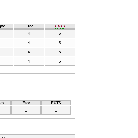
ηνο
Έτος
ECTS
4
5
4
5
4
5
4
5
νο
Έτος
ECTS
1
1