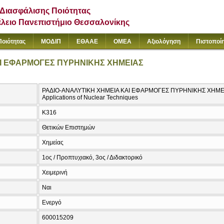
Διασφάλισης Ποιότητας
έλειο Πανεπιστήμιο Θεσσαλονίκης
Ποιότητας
ΜΟΔΙΠ
ΕΘΑΑΕ
ΟΜΕΑ
Αξιολόγηση
Πιστοποί
ΑΙ ΕΦΑΡΜΟΓΕΣ ΠΥΡΗΝΙΚΗΣ ΧΗΜΕΙΑΣ
ΡΑΔΙΟ-ΑΝΑΛΥΤΙΚΗ ΧΗΜΕΙΑ ΚΑΙ ΕΦΑΡΜΟΓΕΣ ΠΥΡΗΝΙΚΗΣ ΧΗΜΕΙΑΣ /
Applications of Nuclear Techniques
Κ316
Θετικών Επιστημών
Χημείας
1ος / Προπτυχιακό, 3ος / Διδακτορικό
Χειμερινή
Ναι
Ενεργό
600015209