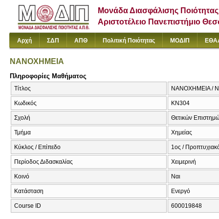
Μονάδα Διασφάλισης Ποιότητας
Αριστοτέλειο Πανεπιστήμιο Θε
Αρχή
ΣΔΠ
ΑΠΘ
Πολιτική Ποιότητας
ΜΟΔΙΠ
ΕΘΑ
ΝΑΝΟΧΗΜΕΙΑ
Πληροφορίες Μαθήματος
Τίτλος
ΝΑΝΟΧΗΜΕΙΑ / N
Κωδικός
ΚΝ304
Σχολή
Θετικών Επιστημ
Τμήμα
Χημείας
Κύκλος / Επίπεδο
1ος / Προπτυχιακό
Περίοδος Διδασκαλίας
Χειμερινή
Κοινό
Ναι
Κατάσταση
Ενεργό
Course ID
600019848