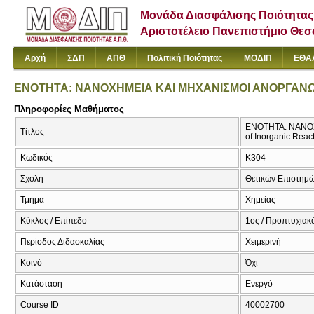
Μονάδα Διασφάλισης Ποιότητας
Αριστοτέλειο Πανεπιστήμιο Θε
Αρχή
ΣΔΠ
ΑΠΘ
Πολιτική Ποιότητας
ΜΟΔΙΠ
ΕΘΑ
ΕΝΟΤΗΤΑ: ΝΑΝΟΧΗΜΕΙΑ ΚΑΙ ΜΗΧΑΝΙΣΜΟΙ ΑΝΟΡΓΑΝ
Πληροφορίες Μαθήματος
ΕΝΟΤΗΤΑ: ΝΑΝΟΧ
Τίτλος
of Inorganic Reac
Κωδικός
Κ304
Σχολή
Θετικών Επιστημ
Τμήμα
Χημείας
Κύκλος / Επίπεδο
1ος / Προπτυχιακ
Περίοδος Διδασκαλίας
Χειμερινή
Κοινό
Όχι
Κατάσταση
Ενεργό
Course ID
40002700