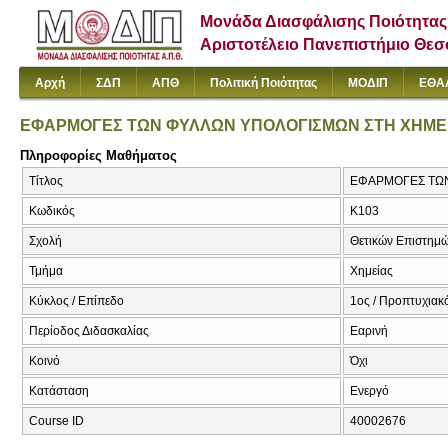
Μονάδα Διασφάλισης Ποιότητας
Αριστοτέλειο Πανεπιστήμιο Θε
Αρχή
ΣΔΠ
ΑΠΘ
Πολιτική Ποιότητας
ΜΟΔΙΠ
ΕΘΑ
ΕΦΑΡΜΟΓΕΣ ΤΩΝ ΦΥΛΛΩΝ ΥΠΟΛΟΓΙΣΜΩΝ ΣΤΗ ΧΗΜΕ
Πληροφορίες Μαθήματος
Τίτλος
ΕΦΑΡΜΟΓΕΣ ΤΩΝ Φ
Κωδικός
Κ103
Σχολή
Θετικών Επιστημ
Τμήμα
Χημείας
Κύκλος / Επίπεδο
1ος / Προπτυχιακ
Περίοδος Διδασκαλίας
Εαρινή
Κοινό
Όχι
Κατάσταση
Ενεργό
Course ID
40002676