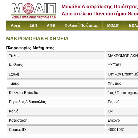
Μονάδα Διασφάλισης Ποιότητας
Αριστοτέλειο Πανεπιστήμιο Θε
Αρχή
ΣΔΠ
ΑΠΘ
Πολιτική Ποιότητας
ΜΟΔΙΠ
ΕΘΑ
ΜΑΚΡΟΜΟΡΙΑΚΗ ΧΗΜΕΙΑ
Πληροφορίες Μαθήματος
Τίτλος
ΜΑΚΡΟΜΟΡΙΑΚΗ Χ
Κωδικός
ΥΧΤ361
Σχολή
Θετικών Επιστημ
Τμήμα
Χημείας
Κύκλος / Επίπεδο
1ος / Προπτυχιακό
Περίοδος Διδασκαλίας
Εαρινή
Κοινό
Όχι
Κατάσταση
Ενεργό
Course ID
40001031