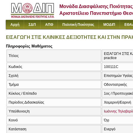
Μονάδα Διασφάλισης Ποιότητας
Αριστοτέλειο Πανεπιστήμιο Θε
Αρχή
ΣΔΠ
ΑΠΘ
Πολιτική Ποιότητας
ΜΟΔΙΠ
ΕΘΑ
ΕΙΣΑΓΩΓΗ ΣΤΙΣ ΚΛΙΝΙΚΕΣ ΔΕΞΙΟΤΗΤΕΣ ΚΑΙ ΣΤΗΝ ΠΡ
Πληροφορίες Μαθήματος
ΕΙΣΑΓΩΓΗ ΣΤΙΣ ΚΛ
Τίτλος
practice
Κωδικός
100111C
Σχολή
Επιστημών Υγείας
Τμήμα
Οδοντιατρικής
Κύκλος / Επίπεδο
1ος / Προπτυχιακ
Περίοδος Διδασκαλίας
Χειμερινή/Εαρινή
Υπεύθυνος/η
Ιωάννης Τηλαβερί
Κοινό
Όχι
Κατάσταση
Ενεργό