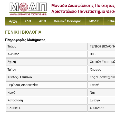
Μονάδα Διασφάλισης Ποιότητας
Αριστοτέλειο Πανεπιστήμιο Θε
Αρχή
ΣΔΠ
ΑΠΘ
Πολιτική Ποιότητας
ΜΟΔΙΠ
ΕΘΑ
ΓΕΝΙΚΗ ΒΙΟΛΟΓΙΑ
Πληροφορίες Μαθήματος
Τίτλος
ΓΕΝΙΚΗ ΒΙΟΛΟΓΙΑ 
Κωδικός
Β05
Σχολή
Θετικών Επιστημ
Τμήμα
Χημείας
Κύκλος / Επίπεδο
1ος / Προπτυχιακ
Περίοδος Διδασκαλίας
Εαρινή
Κοινό
Ναι
Κατάσταση
Ενεργό
Course ID
40002652