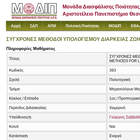
Μονάδα Διασφάλισης Ποιότητας
Αριστοτέλειο Πανεπιστήμιο Θε
Αρχή
ΣΔΠ
ΑΠΘ
Πολιτική Ποιότητας
ΜΟΔΙΠ
ΕΘΑ
ΣΥΓΧΡΟΝΕΣ ΜΕΘΟΔΟΙ ΥΠΟΛΟΓΙΣΜΟΥ ΔΙΑΡΚΕΙΑΣ Ζ
Πληροφορίες Μαθήματος
ΣΥΓΧΡΟΝΕΣ ΜΕΘ
Τίτλος
METHODS FOR L
Κωδικός
393
Σχολή
Πολυτεχνική
Τμήμα
Μηχανολόγων Μη
Κύκλος / Επίπεδο
1ος / Προπτυχιακ
Περίοδος Διδασκαλίας
Χειμερινή
Υπεύθυνος/η
Γεώργιος Σαββαϊ
Κοινό
Ναι
Κατάσταση
Ενεργό