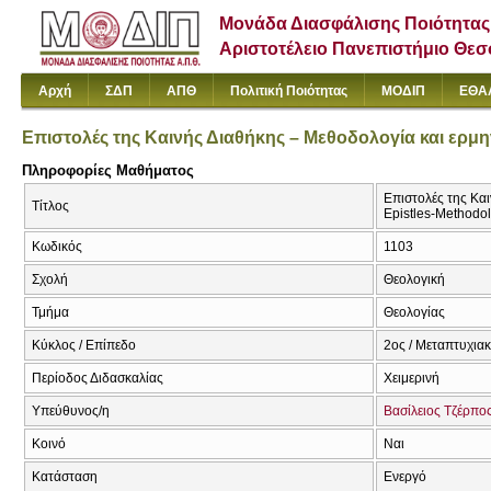
Μονάδα Διασφάλισης Ποιότητας
Αριστοτέλειο Πανεπιστήμιο Θε
Αρχή
ΣΔΠ
ΑΠΘ
Πολιτική Ποιότητας
ΜΟΔΙΠ
ΕΘΑ
Επιστολές της Καινής Διαθήκης – Μεθοδολογία και ερμην
Πληροφορίες Μαθήματος
Επιστολές της Και
Τίτλος
Epistles-Methodolo
Κωδικός
1103
Σχολή
Θεολογική
Τμήμα
Θεολογίας
Κύκλος / Επίπεδο
2ος / Μεταπτυχια
Περίοδος Διδασκαλίας
Χειμερινή
Υπεύθυνος/η
Βασίλειος Τζέρπο
Κοινό
Ναι
Κατάσταση
Ενεργό