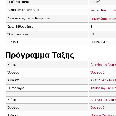
Περίοδος Τάξης
Εαρινή
Διδάσκοντες μέλη ΔΕΠ
Ιωάννα Κωσταρέλ
Διδάσκοντες άλλων Κατηγοριών
Παναγιώτης Τσαρ
Ώρες Εβδομαδιαία
3
Ώρες Συνολικά
39
Class ID
600248647
Πρόγραμμα Τάξης
Κτίριο
Αμφιθέατρα Νομικ
Όροφος
Όροφος 1
Αίθουσα
ΑΙΘΟΥΣΑ 4 - ΝΟΠ
Ημερολόγιο
Thursdsay 14:30 t
Κτίριο
Αμφιθέατρα Νομικ
Όροφος
Όροφος 2
Αίθουσα
Νησίδα Υπολογισ