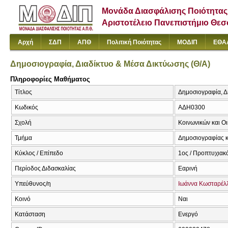
Μονάδα Διασφάλισης Ποιότητας
Αριστοτέλειο Πανεπιστήμιο Θε
Αρχή
ΣΔΠ
ΑΠΘ
Πολιτική Ποιότητας
ΜΟΔΙΠ
ΕΘΑ
Δημοσιογραφία, Διαδίκτυο & Μέσα Δικτύωσης (Θ/Α)
Πληροφορίες Μαθήματος
Τίτλος
Δημοσιογραφία, Δι
Κωδικός
ΑΔΗ0300
Σχολή
Κοινωνικών και Ο
Τμήμα
Δημοσιογραφίας κ
Κύκλος / Επίπεδο
1ος / Προπτυχιακ
Περίοδος Διδασκαλίας
Εαρινή
Υπεύθυνος/η
Ιωάννα Κωσταρέλ
Κοινό
Ναι
Κατάσταση
Ενεργό