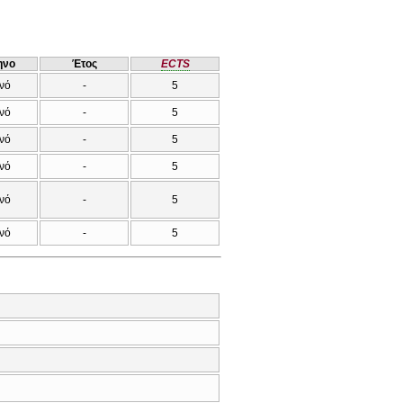
ηνο
Έτος
ECTS
νό
-
5
νό
-
5
νό
-
5
νό
-
5
νό
-
5
νό
-
5