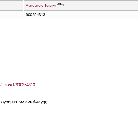
48ωρ
Αναστασία Τσιρίκα
600254313
el/class/1/600254313
 προγραμμάτων ανταλλαγής.