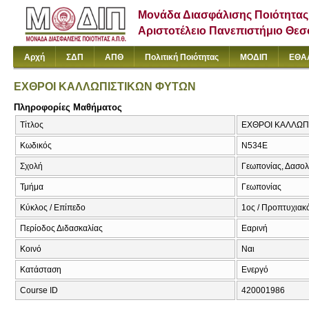
Μονάδα Διασφάλισης Ποιότητας
Αριστοτέλειο Πανεπιστήμιο Θε
Αρχή
ΣΔΠ
ΑΠΘ
Πολιτική Ποιότητας
ΜΟΔΙΠ
ΕΘΑ
ΕΧΘΡΟΙ ΚΑΛΛΩΠΙΣΤΙΚΩΝ ΦΥΤΩΝ
Πληροφορίες Μαθήματος
Τίτλος
ΕΧΘΡΟΙ ΚΑΛΛΩΠ
Κωδικός
Ν534Ε
Σχολή
Γεωπονίας, Δασολ
Τμήμα
Γεωπονίας
Κύκλος / Επίπεδο
1ος / Προπτυχιακ
Περίοδος Διδασκαλίας
Εαρινή
Κοινό
Ναι
Κατάσταση
Ενεργό
Course ID
420001986