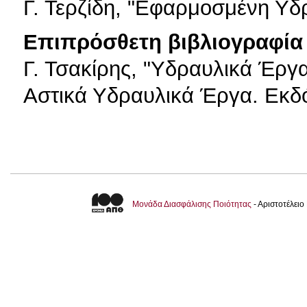
Γ. Τερζίδη, "Εφαρμοσμένη Υδ
Επιπρόσθετη βιβλιογραφία 
Γ. Τσακίρης, "Υδραυλικά Έργα:
Αστικά Υδραυλικά Έργα. Εκδό
Μονάδα Διασφάλισης Ποιότητας
- Αριστοτέλει