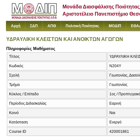
Μονάδα Διασφάλισης Ποιότητας
Αριστοτέλειο Πανεπιστήμιο Θε
Αρχή
ΣΔΠ
ΑΠΘ
Πολιτική Ποιότητας
ΜΟΔΙΠ
ΕΘΑ
ΥΔΡΑΥΛΙΚΗ ΚΛΕΙΣΤΩΝ ΚΑΙ ΑΝΟΙΚΤΩΝ ΑΓΩΓΩΝ
Πληροφορίες Μαθήματος
Τίτλος
ΥΔΡΑΥΛΙΚΗ ΚΛΕΙ
Κωδικός
Ν204Υ
Σχολή
Γεωπονίας, Δασολ
Τμήμα
Γεωπονίας
Κύκλος / Επίπεδο
1ος / Προπτυχιακ
Περίοδος Διδασκαλίας
Εαρινή
Κοινό
Ναι
Κατάσταση
Ενεργό
Course ID
420001861