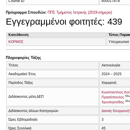
Course ID
600017878
Πρόγραμμα Σπουδών:
ΠΠΣ Τμήματος Ιατρικής (2019-σήμερα)
Εγγεγραμμένοι φοιτητές: 439
Κατεύθυνση
Τύπος Παρα
ΚΟΡΜΟΣ
Υποχρεωτικό
Πληροφορίες Τάξης
Τίτλος
Ακτινολογία
Ακαδημαϊκό Έτος
2024 – 2025
Περίοδος Τάξης
Χειμερινή
Κωνσταντίνος Κο
50
Διδάσκοντες μέλη ΔΕΠ
Πρασόπουλος
34
Χρυσογονίδης
Διδάσκοντες άλλων Κατηγοριών
Δαναη Χουρμουζ
Ώρες Εβδομαδιαία
3
Ώρες Συνολικά
45