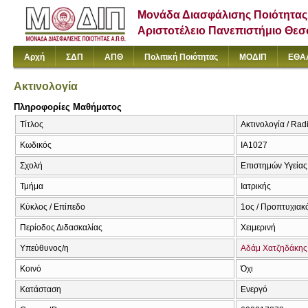
Μονάδα Διασφάλισης Ποιότητας
Αριστοτέλειο Πανεπιστήμιο Θε
Αρχή
ΣΔΠ
ΑΠΘ
Πολιτική Ποιότητας
ΜΟΔΙΠ
ΕΘΑ
Ακτινολογία
Πληροφορίες Μαθήματος
Τίτλος
Ακτινολογία / Rad
Κωδικός
ΙΑ1027
Σχολή
Επιστημών Υγείας
Τμήμα
Ιατρικής
Κύκλος / Επίπεδο
1ος / Προπτυχιακ
Περίοδος Διδασκαλίας
Χειμερινή
Υπεύθυνος/η
Αδάμ Χατζηδάκης
Κοινό
Όχι
Κατάσταση
Ενεργό