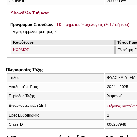
Course ID
200000355
Show
Άλλα Τμήματα
Πρόγραμμα Σπουδών:
ΠΠΣ Τμήματος Ψυχολογίας (2017-σήμερα)
Εγγεγραμμένοι φοιτητές: 0
Κατεύθυνση
Τύπος Παρ
ΚΟΡΜΟΣ
Ελεύθερη Ε
Πληροφορίες Τάξης
Τίτλος
ΦΥΛΟ ΚΑΙ ΥΓΕΙΑ
Ακαδημαϊκό Έτος
2024 – 2025
Περίοδος Τάξης
Χειμερινή
Διδάσκοντες μέλη ΔΕΠ
Στέργιος Καπρίνη
Ώρες Εβδομαδιαία
2
Class ID
600257948