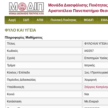
Μονάδα Διασφάλισης Ποιότητας
Αριστοτέλειο Πανεπιστήμιο Θε
Αρχή
ΣΔΠ
ΑΠΘ
Πολιτική Ποιότητας
ΜΟΔΙΠ
ΕΘΑ
ΦΥΛΟ ΚΑΙ ΥΓΕΙΑ
Πληροφορίες Μαθήματος
Τίτλος
ΦΥΛΟ ΚΑΙ ΥΓΕΙΑ /
Κωδικός
ΙΑ0357
Σχολή
Επιστημών Υγείας
Τμήμα
Ιατρικής
Κύκλος / Επίπεδο
1ος / Προπτυχιακ
Περίοδος Διδασκαλίας
Χειμερινή
Υπεύθυνος/η
Στέργιος Καπρίνη
Κοινό
Ναι
Κατάσταση
Μη Ενεργό