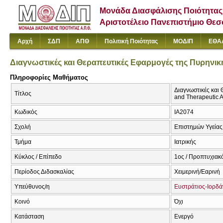
Μονάδα Διασφάλισης Ποιότητας
Αριστοτέλειο Πανεπιστήμιο Θε
Αρχή
ΣΔΠ
ΑΠΘ
Πολιτική Ποιότητας
ΜΟΔΙΠ
ΕΘΑ
Διαγνωστικές και Θεραπευτικές Εφαρμογές της Πυρηνική
Πληροφορίες Μαθήματος
Διαγνωστικές και 
Τίτλος
and Therapeutic A
Κωδικός
ΙΑ2074
Σχολή
Επιστημών Υγείας
Τμήμα
Ιατρικής
Κύκλος / Επίπεδο
1ος / Προπτυχιακ
Περίοδος Διδασκαλίας
Χειμερινή/Εαρινή
Υπεύθυνος/η
Ευστράτιος-Ιορδ
Κοινό
Όχι
Κατάσταση
Ενεργό