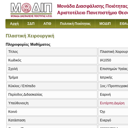
Μονάδα Διασφάλισης Ποιότητας
Αριστοτέλειο Πανεπιστήμιο Θε
Αρχή
ΣΔΠ
ΑΠΘ
Πολιτική Ποιότητας
ΜΟΔΙΠ
ΕΘΑ
Πλαστική Χειρουργική
Πληροφορίες Μαθήματος
Τίτλος
Πλαστική Χειρουργ
Κωδικός
ΙΑ1050
Σχολή
Επιστημών Υγείας
Τμήμα
Ιατρικής
Κύκλος / Επίπεδο
1ος / Προπτυχιακ
Περίοδος Διδασκαλίας
Εαρινή
Υπεύθυνος/η
Ευτέρπη Δεμίρη
Κοινό
Όχι
Κατάσταση
Ενεργό