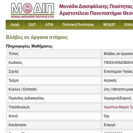
Μονάδα Διασφάλισης Ποιότητας
Αριστοτέλειο Πανεπιστήμιο Θε
Αρχή
ΣΔΠ
ΑΠΘ
Πολιτική Ποιότητας
ΜΟΔΙΠ
ΕΘΑ
Βλάβες σε όργανα στόχους
Πληροφορίες Μαθήματος
Τίτλος
Βλάβες σε όργανα
Κωδικός
ΠΜΣΚΑΡΔΙΟΒ003
Σχολή
Επιστημών Υγείας
Τμήμα
Ιατρικής
Κύκλος / Επίπεδο
2ος / Μεταπτυχια
Περίοδος Διδασκαλίας
Χειμερινή/Εαρινή
Υπεύθυνος/η
Χριστίνα-Μαρία Τ
Κοινό
Όχι
Κατάσταση
Ενεργό