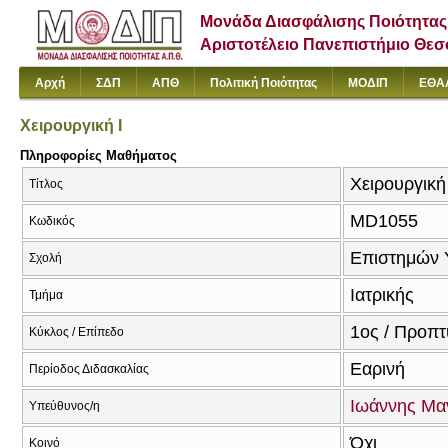
Μονάδα Διασφάλισης Ποιότητας
Αριστοτέλειο Πανεπιστήμιο Θε
Αρχή
ΣΔΠ
ΑΠΘ
Πολιτική Ποιότητας
ΜΟΔΙΠ
ΕΘΑ
Χειρουργική I
Πληροφορίες Μαθήματος
Χειρουργική 
Τίτλος
MD1055
Κωδικός
Επιστημών 
Σχολή
Ιατρικής
Τμήμα
1ος / Προπτ
Κύκλος / Επίπεδο
Εαρινή
Περίοδος Διδασκαλίας
Ιωάννης Μα
Υπεύθυνος/η
Όχι
Κοινό