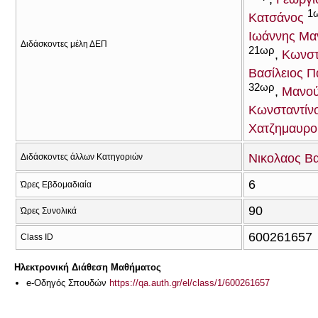
1
Κατσάνος
Ιωάννης Μα
Διδάσκοντες μέλη ΔΕΠ
21ωρ
Κωνστ
Βασίλειος 
32ωρ
Μανού
Κωνσταντίν
Χατζημαυρο
Νικολαος Β
Διδάσκοντες άλλων Κατηγοριών
6
Ώρες Εβδομαδιαία
90
Ώρες Συνολικά
600261657
Class ID
Ηλεκτρονική Διάθεση Μαθήματος
e-Οδηγός Σπουδών
https://qa.auth.gr/el/class/1/600261657