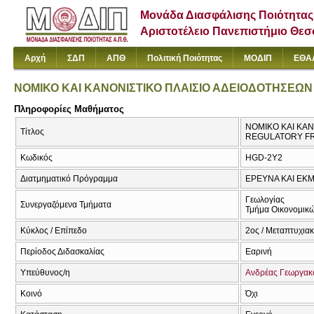
Μονάδα Διασφάλισης Ποιότητας
Αριστοτέλειο Πανεπιστήμιο Θε
Αρχή
ΣΔΠ
ΑΠΘ
Πολιτική Ποιότητας
ΜΟΔΙΠ
ΕΘΑ
ΝΟΜΙΚΟ ΚΑΙ ΚΑΝΟΝΙΣΤΙΚΟ ΠΛΑΙΣΙΟ ΑΔΕΙΟΔΟΤΗΣΕ
Πληροφορίες Μαθήματος
ΝΟΜΙΚΟ ΚΑΙ ΚΑ
Τίτλος
REGULATORY F
Κωδικός
HGD-2Y2
Διατμηματικό Πρόγραμμα
ΕΡΕΥΝΑ ΚΑΙ ΕΚ
Γεωλογίας
Συνεργαζόμενα Τμήματα
Τμήμα Οικονομικώ
Κύκλος / Επίπεδο
2ος / Μεταπτυχια
Περίοδος Διδασκαλίας
Εαρινή
Υπεύθυνος/η
Ανδρέας Γεωργα
Κοινό
Όχι