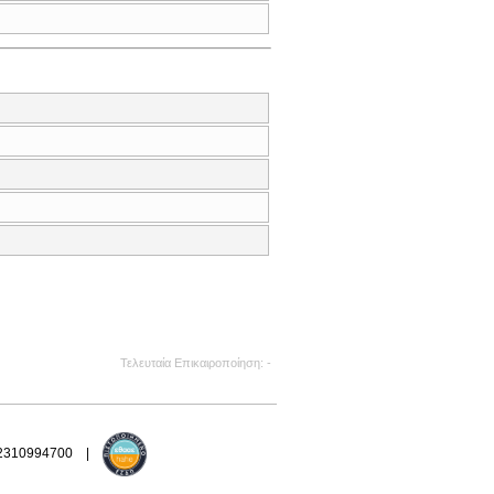
Τελευταία Επικαιροποίηση
-
 2310994700 |