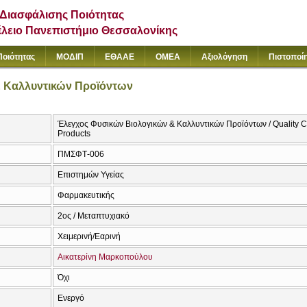
Διασφάλισης Ποιότητας
έλειο Πανεπιστήμιο Θεσσαλονίκης
Ποιότητας
ΜΟΔΙΠ
ΕΘΑΑΕ
ΟΜΕΑ
Αξιολόγηση
Πιστοποί
& Καλλυντικών Προϊόντων
Έλεγχος Φυσικών Βιολογικών & Καλλυντικών Προϊόντων / Quality Co
Products
ΠΜΣΦΤ-006
Επιστημών Υγείας
Φαρμακευτικής
2ος / Μεταπτυχιακό
Χειμερινή/Εαρινή
Αικατερίνη Μαρκοπούλου
Όχι
Ενεργό