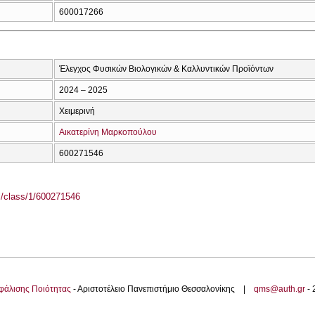
600017266
Έλεγχος Φυσικών Βιολογικών & Καλλυντικών Προϊόντων
2024 – 2025
Χειμερινή
Αικατερίνη Μαρκοπούλου
600271546
el/class/1/600271546
φάλισης Ποιότητας
- Αριστοτέλειο Πανεπιστήμιο Θεσσαλονίκης |
qms@auth.gr
-