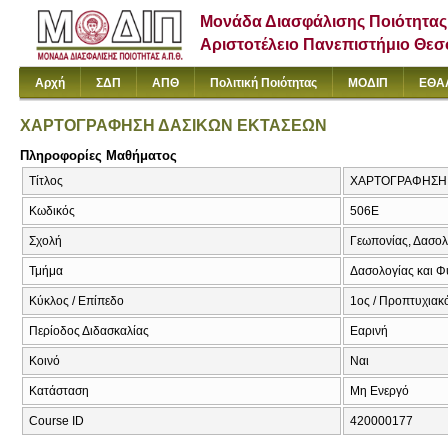
Μονάδα Διασφάλισης Ποιότητας
Αριστοτέλειο Πανεπιστήμιο Θε
Αρχή
ΣΔΠ
ΑΠΘ
Πολιτική Ποιότητας
ΜΟΔΙΠ
ΕΘΑ
ΧΑΡΤΟΓΡΑΦΗΣΗ ΔΑΣΙΚΩΝ ΕΚΤΑΣΕΩΝ
Πληροφορίες Μαθήματος
Τίτλος
ΧΑΡΤΟΓΡΑΦΗΣΗ Δ
Κωδικός
506Ε
Σχολή
Γεωπονίας, Δασολ
Τμήμα
Δασολογίας και Φ
Κύκλος / Επίπεδο
1ος / Προπτυχιακό
Περίοδος Διδασκαλίας
Εαρινή
Κοινό
Ναι
Κατάσταση
Μη Ενεργό
Course ID
420000177