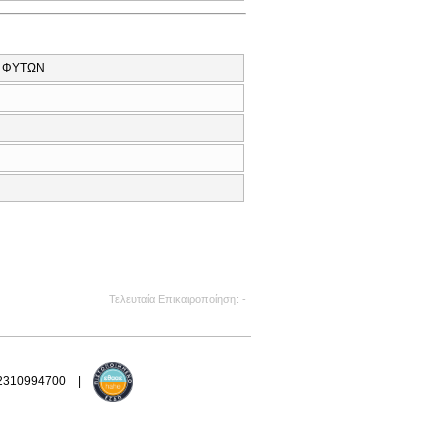
Ν ΦΥΤΩΝ
Τελευταία Επικαιροποίηση
-
 2310994700 |