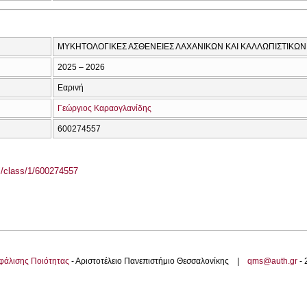
ΜΥΚΗΤΟΛΟΓΙΚΕΣ ΑΣΘΕΝΕΙΕΣ ΛΑΧΑΝΙΚΩΝ ΚΑΙ ΚΑΛΛΩΠΙΣΤΙΚΩ
2025 – 2026
Εαρινή
Γεώργιος Καραογλανίδης
600274557
el/class/1/600274557
φάλισης Ποιότητας
- Αριστοτέλειο Πανεπιστήμιο Θεσσαλονίκης |
qms@auth.gr
-